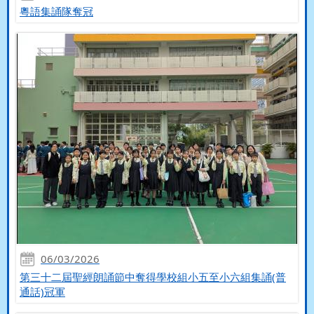
粵語集誦隊奪冠
06/03/2026
第三十二屆聖經朗誦節中奪得學校組小五至小六組集誦(普
通話)冠軍