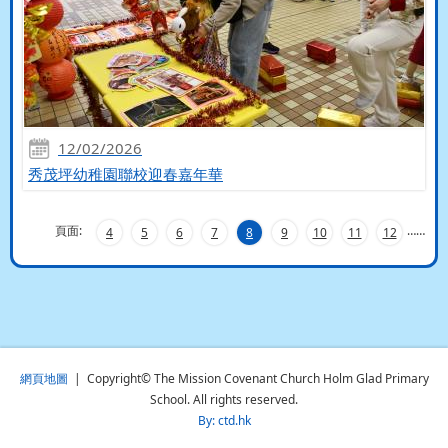
12/02/2026
秀茂坪幼稚園聯校迎春嘉年華
頁面:
…
…
4
5
6
7
8
9
10
11
12
網頁地圖
| Copyright© The Mission Covenant Church Holm Glad Primary
School. All rights reserved.
By: ctd.hk