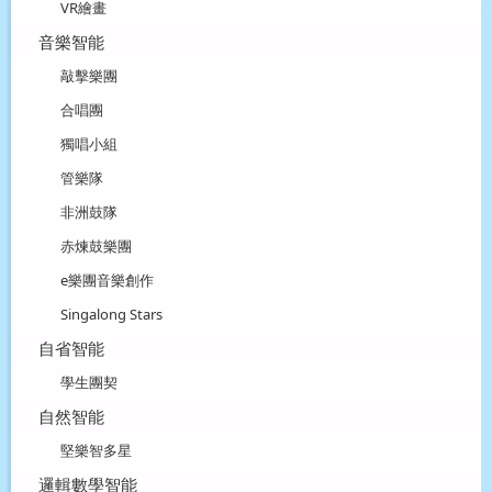
VR繪畫
音樂智能
敲擊樂團
合唱團
獨唱小組
管樂隊
非洲鼓隊
赤煉鼓樂團
e樂團音樂創作
Singalong Stars
自省智能
學生團契
自然智能
堅樂智多星
邏輯數學智能