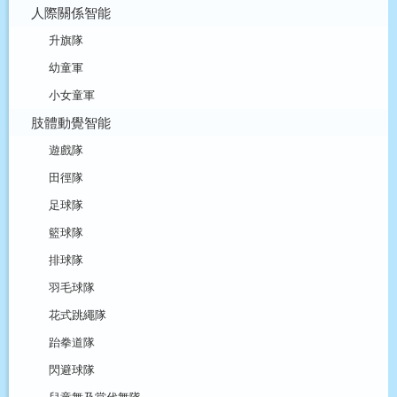
人際關係智能
升旗隊
幼童軍
小女童軍
肢體動覺智能
遊戲隊
田徑隊
足球隊
籃球隊
排球隊
羽毛球隊
花式跳繩隊
跆拳道隊
閃避球隊
兒童舞及當代舞隊