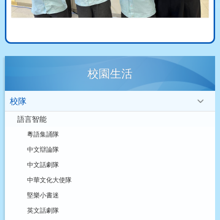
校園生活
校隊
語言智能
粵語集誦隊
中文辯論隊
中文話劇隊
中華文化大使隊
堅樂小書迷
英文話劇隊