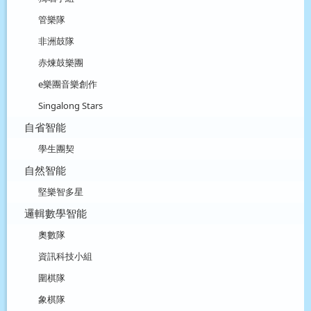
管樂隊
非洲鼓隊
赤煉鼓樂團
e樂團音樂創作
Singalong Stars
自省智能
學生團契
自然智能
堅樂智多星
邏輯數學智能
奧數隊
資訊科技小組
圍棋隊
象棋隊