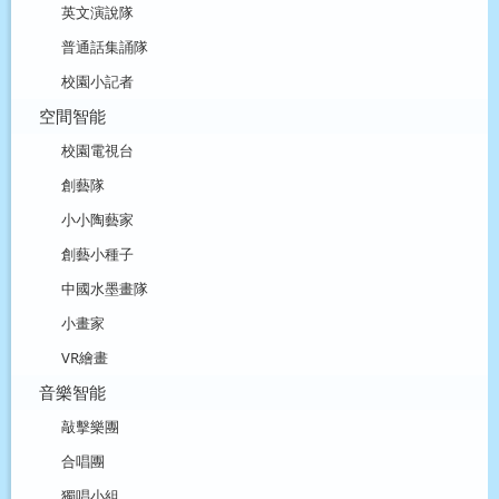
英文演說隊
普通話集誦隊
校園小記者
空間智能
校園電視台
創藝隊
小小陶藝家
創藝小種子
中國水墨畫隊
小畫家
VR繪畫
音樂智能
敲擊樂團
合唱團
獨唱小組