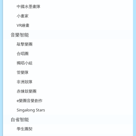
中國水墨畫隊
小畫家
VR繪畫
音樂智能
敲擊樂團
合唱團
獨唱小組
管樂隊
非洲鼓隊
赤煉鼓樂團
e樂團音樂創作
Singalong Stars
自省智能
學生團契